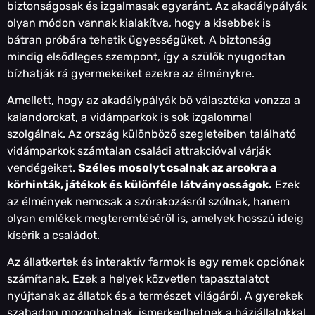
biztonságosak és izgalmasak egyaránt. Az akadálypályák
olyan módon vannak kialakítva, hogy a kisebbek is
bátran próbára tehetik ügyességüket. A biztonság
mindig elsődleges szempont, így a szülők nyugodtan
bízhatják rá gyermekeiket ezekre az élménykre.
Amellett, hogy az akadálypályák bő választéka vonzza a
kalandorokat, a vidámparkok is sok izgalommal
szolgálnak. Az ország különböző szegleteiben található
vidámparkok számtalan családi attrakcióval várják
vendégeiket.
Széles mosolyt csalnak az arcokra a
körhinták, játékok és különféle látványosságok.
Ezek
az élmények nemcsak a szórakozásról szólnak, hanem
olyan emlékek megteremtéséről is, amelyek hosszú ideig
kísérik a családot.
Az állatkertek és interaktív farmok is egy remek opciónak
számítanak. Ezek a helyek közvetlen tapasztalatot
nyújtanak az állatok és a természet világáról. A gyerekek
szabadon mozoghatnak, ismerkedhetnek a háziállatokkal