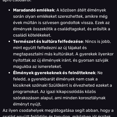
Maradandó emlékek
: A közösen átélt élmények
során olyan emlékeket szerezhettek, amikre még
évek múltán is szívesen gondoltok vissza. Ezek az
élmények összekötik a családtagokat, és erősítik a
családi kötelékeket.
Természet és kultúra felfedezése
: Nincs is jobb,
mint együtt felfedezni az új tájakat és
megtapasztalni más kultúrákat. A gyerekek ilyenkor
nyitottak az új élmények iránt, és gyorsan szívják
magukba az ismereteket.
Élmények gyerekeknek és felnőtteknek
: Ne
feledd, a gyerekbarát élmények nem csak a
kicsiknek szólnak! Szülőként is élvezheted ezeket a
programokat. Az igazi kikapcsolódás közös
szórakozáson alapul, ami minden korosztálynak
élményt nyújt.
Az ilyen csodahelyek meglátogatása segít abban, hogy a
család együtt fejlődjön és tanuljon, miközben jól érzitek