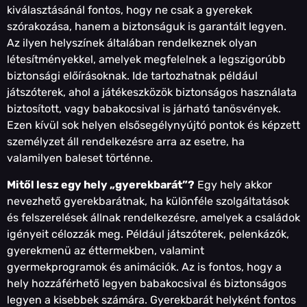
kiválasztásánál fontos, hogy ne csak a gyerekek
szórakozása, hanem a biztonságuk is garantált legyen.
Az ilyen helyszínek általában rendelkeznek olyan
létesítményekkel, amelyek megfelelnek a legszigorúbb
biztonsági előírásoknak. Ide tartozhatnak például
játszóterek, ahol a játékeszközök biztonságos használata
biztosított, vagy babakocsival is járható tanösvények.
Ezen kívül sok helyen elsősegélynyújtó pontok és képzett
személyzet áll rendelkezésre arra az esetre, ha
valamilyen baleset történne.
Mitől lesz egy hely „gyerekbarát”?
Egy hely akkor
nevezhető gyerekbarátnak, ha különféle szolgáltatások
és felszerelések állnak rendelkezésre, amelyek a családok
igényeit célozzák meg. Például játszóterek, pelenkázók,
gyerekmenü az éttermekben, valamint
gyermekprogramok és animációk. Az is fontos, hogy a
hely hozzáférhető legyen babakocsival és biztonságos
legyen a kisebbek számára. Gyerekbarát helyként fontos