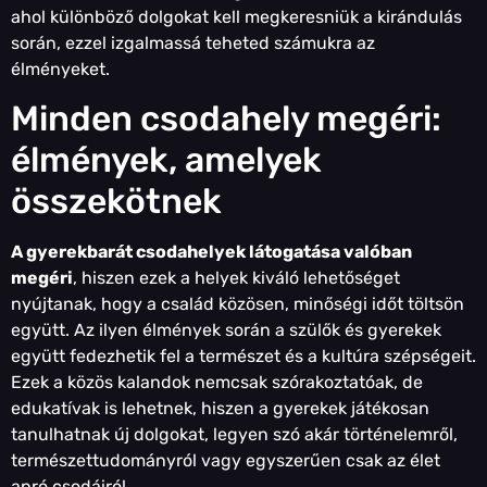
ahol különböző dolgokat kell megkeresniük a kirándulás
során, ezzel izgalmassá teheted számukra az
élményeket.
Minden csodahely megéri:
élmények, amelyek
összekötnek
A gyerekbarát csodahelyek látogatása valóban
megéri
, hiszen ezek a helyek kiváló lehetőséget
nyújtanak, hogy a család közösen, minőségi időt töltsön
együtt. Az ilyen élmények során a szülők és gyerekek
együtt fedezhetik fel a természet és a kultúra szépségeit.
Ezek a közös kalandok nemcsak szórakoztatóak, de
edukatívak is lehetnek, hiszen a gyerekek játékosan
tanulhatnak új dolgokat, legyen szó akár történelemről,
természettudományról vagy egyszerűen csak az élet
apró csodáiról.