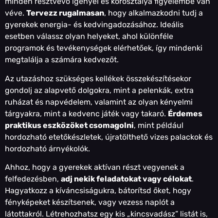
minden résztvevő igényei és korosztálya figyelembe van
véve.
Tervezz rugalmasan
, hogy alkalmazkodni tudj a
gyerekek energia- és kedvingadozásához. Ideális
esetben válassz olyan helyeket, ahol különféle
programok és tevékenységek elérhetőek, így mindenki
megtalálja a számára kedvezőt.
Az utazáshoz szükséges kellékek összekészítésekor
gondolj az alapvető dolgokra, mint a pelenkák, extra
ruházat és napvédelem, valamint az olyan kényelmi
tárgyakra, mint a kedvenc játék vagy takaró.
Érdemes
praktikus eszközöket csomagolni
, mint például
hordozható etetőkészletek, újratölthető vizes palackok és
hordozható árnyékolók.
Ahhoz, hogy a gyerekek aktívan részt vegyenek a
felfedezésben,
adj nekik feladatokat vagy célokat
.
Hagyatkozz a kíváncsiságukra, bátorítsd őket, hogy
fényképeket készítsenek, vagy vezess naplót a
látottakról. Létrehozhatsz egy kis „kincsvadász” listát is,