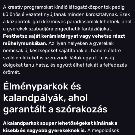
A kreatív programokat kínáló látogatóközpontok pedig
különös élvezetet nyújtanak minden korosztálynak. Ezek
a központok igazi kézműves paradicsomok lehetnek, ahol
a gyerekek szabadjára engedhetik fantáziájukat.
Festhetsz saját kerámiatárgyat vagy vehetsz részt
műhelymunkában.
Az ilyen helyeken a gyerekek
nemcsak új készségeket sajátítanak el, hanem életre
szóló emlékeket is szereznek. Velük együtt te is új
dolgokat tanulhatsz, és együtt élhetitek át a felfedezés
örömét.
Élményparkok és
kalandpályák, ahol
garantált a szórakozás
A kalandparkok szuper lehetőségeket kínálnak a
kisebb és nagyobb gyerekeknek is.
A megoldások