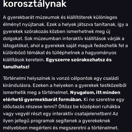
korosztálynak
A gyerekbarát múzeumok és kiállítóterek különleges
élményt nyújtanak. Ezek a helyek játszva tanítanak, így a
gyerekek szórakozás közben ismerhetnek meg új
dolgokat. Sok múzeumban interaktív kiállítások várják a
látogatókat, ahol a gyerekek saját maguk fedezhetik fel a
különböző témákat és túlléphetnek a hagyományos
kiállítások keretein.
Egyszerre szórakozhatsz és
tanulhatsz!
Történelmi helyszínek is vonzó célpontok egy családi
kirándulásra. Ezeken a helyeken a gyerekek testközelből
ismerhetik meg a történelmet.
Nyugalom, itt minden
elérhető gyermekbarát formában.
Ki ne szeretne egy
időutazás részese lenni? Öltözz be középkori ruhákba
vagy vegyél részt egy interaktív csatajelenetben! Az
ilyen jellegű programok segítenek a gyerekeknek
mélyebben megérteni és megszeretni a történelmet.