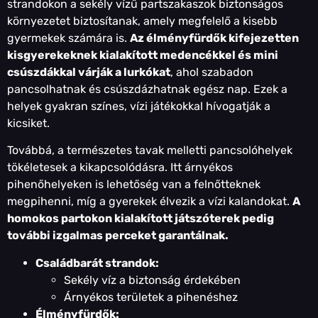
strandokon a sekély vízű partszakaszok biztonságos
környezetet biztosítanak, amely megfelelő a kisebb
gyermekek számára is.
Az élményfürdők kifejezetten
kisgyerekeknek kialakított medencékkel és mini
csúszdákkal várják a lurkókat
, ahol szabadon
pancsolhatnak és csúszdázhatnak egész nap. Ezek a
helyek gyakran színes, vízi játékokkal hívogatják a
kicsiket.
Továbbá, a természetes tavak melletti pancsolóhelyek
tökéletesek a kikapcsolódásra. Itt árnyékos
pihenőhelyeken is lehetőség van a felnőtteknek
megpihenni, míg a gyerekek élvezik a vízi kalandokat.
A
homokos partokon kialakított játszóterek pedig
további izgalmas perceket garantálnak.
Családbarát strandok:
Sekély víz a biztonság érdekében
Árnyékos területek a pihenéshez
Élményfürdők: