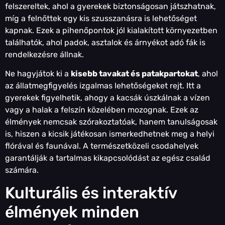
felszereltek, ahol a gyerekek biztonságosan játszhatnak,
míg a felnőttek egy kis szusszanásra is lehetőséget
kapnak. Ezek a pihenőpontok jól kialakított környezetben
találhatók, ahol padok, asztalok és árnyékot adó fák is
rendelkezésre állnak.
Ne hagyjátok ki a
kisebb tavakat és patakpartokat
, ahol
az állatmegfigyelés izgalmas lehetőségeket rejt. Itt a
gyerekek figyelhetik, ahogy a kacsák úszkálnak a vízen
vagy a halak a felszín közelében mozognak. Ezek az
élmények nemcsak szórakoztatóak, hanem tanulságosak
is, hiszen a kicsik játékosan ismerkedhetnek meg a helyi
flórával és faunával. A természetközeli csodahelyek
garantálják a tartalmas kikapcsolódást az egész család
számára.
Kulturális és interaktív
élmények minden