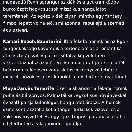
magasodó Reynisdrangar sziklák és a gyakran ködbe
burkolózott hegycsúcsok misztikus hangulatot
teremtenek. Az egész vidék olyan, mintha egy fantasy
filmből lépett volna elő, ami azonnal rabul ejti a szemed
és a szíved.
Kamari Beach, Szantorini
: Itt a fekete homok és az Égei-
tenger kéksége keveredik a történelem és a romantika
atmoszférájával. A parton sétálva képzeletben
visszautazhatsz az időben. A napsugarak játéka a sötét
homokon különösen varázslatos; a környező fehérre
meszelt házak és a kék kupolák festői hátteret nyújtanak.
Playa Jardín, Tenerife
: Ezen a strandon a fekete homok
puha és bársonyos. Pálmafákkal, egzotikus növényekkel
övezett partja különleges hangulatot áraszt. A homok
színe kontrasztot alkot a tenger türkizkék vizével és a
zöld növényzettel. Ez egy igazi trópusi paradicsom, ahol
elfeledheted a világ minden gondját.