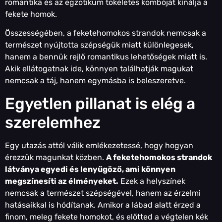
romantika és az egzotikum tökéletes kombóját kínálja a
fekete homok.
Összességében, a feketehomokos strandok nemcsak a
természet nyújtotta szépségük miatt különlegesek,
hanem a bennük rejlő romantikus lehetőségek miatt is.
Akik ellátogatnak ide, könnyen találhatják magukat
nemcsak a táj, hanem egymásba is beleszeretve.
Egyetlen pillanat is elég a
szerelemhez
Egy utazás attól válik emlékezetessé, hogy hogyan
érezzük magunkat közben.
A feketehomokos strandok
látványa egyedi és lenyűgöző, ami könnyen
megszínesíti az élményeket.
Ezek a helyszínek
nemcsak a természet szépségével, hanem az érzelmi
hatásaikkal is hódítanak. Amikor a lábad alatt érzed a
finom, meleg fekete homokot, és előtted a végtelen kék