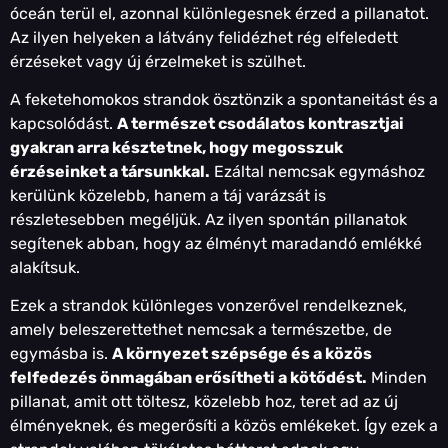
óceán terül el, azonnal különlegesnek érzed a pillanatot.
Az ilyen helyeken a látvány felidézhet rég elfeledett
érzéseket vagy új érzelmeket is szülhet.
A feketehomokos strandok ösztönzik a spontaneitást és a
kapcsolódást.
A természet csodálatos kontrasztjai
gyakran arra késztetnek, hogy megosszuk
érzéseinket a társunkkal.
Ezáltal nemcsak egymáshoz
kerülünk közelebb, hanem a táj varázsát is
részletesebben megéljük. Az ilyen spontán pillanatok
segítenek abban, hogy az élményt maradandó emlékké
alakítsuk.
Ezek a strandok különleges vonzerővel rendelkeznek,
amely beleszerettethet nemcsak a természetbe, de
egymásba is.
A környezet szépsége és a közös
felfedezés önmagában erősítheti a kötődést.
Minden
pillanat, amit ott töltesz, közelebb hoz, teret ad az új
élményeknek, és megerősíti a közös emlékeket. Így ezek a