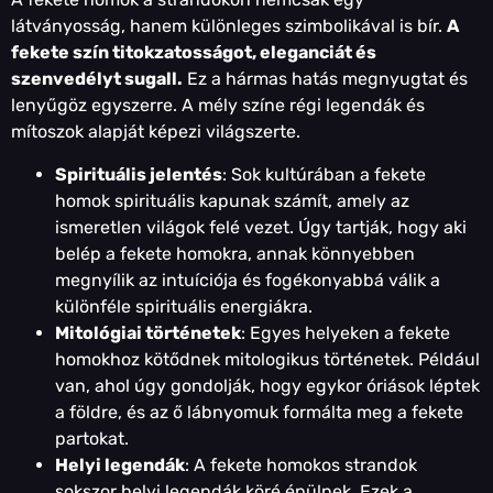
látványosság, hanem különleges szimbolikával is bír.
A
fekete szín titokzatosságot, eleganciát és
szenvedélyt sugall.
Ez a hármas hatás megnyugtat és
lenyűgöz egyszerre. A mély színe régi legendák és
mítoszok alapját képezi világszerte.
Spirituális jelentés
: Sok kultúrában a fekete
homok spirituális kapunak számít, amely az
ismeretlen világok felé vezet. Úgy tartják, hogy aki
belép a fekete homokra, annak könnyebben
megnyílik az intuíciója és fogékonyabbá válik a
különféle spirituális energiákra.
Mitológiai történetek
: Egyes helyeken a fekete
homokhoz kötődnek mitologikus történetek. Például
van, ahol úgy gondolják, hogy egykor óriások léptek
a földre, és az ő lábnyomuk formálta meg a fekete
partokat.
Helyi legendák
: A fekete homokos strandok
sokszor helyi legendák köré épülnek. Ezek a