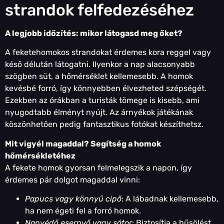
strandok felfedezéséhez
A legjobb időzítés: mikor látogasd meg őket?
A feketehomokos strandokat érdemes kora reggel vagy
késő délután látogatni. Ilyenkor a nap alacsonyabb
szögben süt, a hőmérséklet kellemesebb. A homok
kevésbé forró, így könnyebben élvezheted szépségét.
Ezekben az órákban a turisták tömege is kisebb, ami
nyugodtabb élményt nyújt. Az árnyékok játékának
köszönhetően pedig fantasztikus fotókat készíthetsz.
Mit vigyél magaddal? Segítség a homok
hőmérsékletéhez
A fekete homok gyorsan felmelegszik a napon, így
érdemes pár dolgot magaddal vinni:
Papucs vagy könnyű cipő
: A lábadnak kellemesebb,
ha nem égeti fel a forró homok.
Napvédő esernyő vagy sátor
: Biztosítja a hűsölést