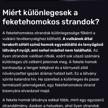
Miért különlegesek a
feketehomokos strandok?
A feketehomokos strandok különlegessége főként a
vulkáni tevékenységhez köthető.
A vulkánok által
lerakott sötét színű homok egyedülálló és lenyűgöző
látványt nyújt, ami sehol máshol nem található.
Az
ilyen strandok valóban ritkák, ezért sok utazó számára
különleges úti célként jelennek meg. A fekete homok
kontrasztja a tenger kékjével és a környező zöld
növényzettel igazán drámai hatást kelt. Ez a látvány
szinte kalandra hív. Ha szereted a különleges és pazar
természeti jelenségeket, egy feketehomokos strand
bizonyára elvarázsol majd.
A fekete homok látványa sokkal több, mint egy egyszerű
strandélmény. Azokon a helyeken, ahol ilyen strandok