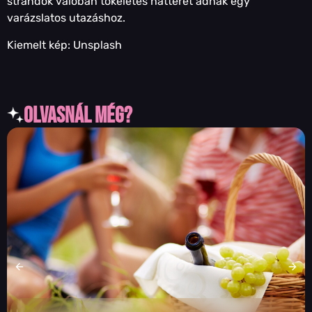
strandok valóban tökéletes hátteret adnak egy
varázslatos utazáshoz.
Kiemelt kép: Unsplash
olvasnál még?