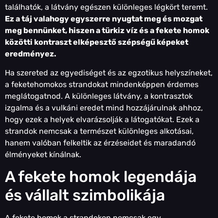
találhatók, a látvány egészen különleges légkört teremt.
Ez a táj valahogy egyszerre nyugtat meg és mozgat
meg bennünket, hiszen a türkiz víz és a fekete homok
közötti kontraszt elképesztő szépségű képeket
eredményez.
Ha szereted az egyediséget és az egzotikus helyszíneket,
a feketehomokos strandokat mindenképpen érdemes
meglátogatnod. A különleges látvány, a kontrasztok
izgalma és a vulkáni eredet mind hozzájárulnak ahhoz,
hogy ezek a helyek elvarázsolják a látogatókat. Ezek a
strandok nemcsak a természet különleges alkotásai,
hanem valóban felkeltik az érzéseidet és maradandó
élményeket kínálnak.
A fekete homok legendája
és vállalt szimbolikája
A fekete homok a strandokon nemcsak egy