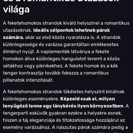
világa
A feketehomokos strandok kiváló helyszínei a romantikus
utazásoknak.
Ideális célpontok lehetnek párok
számára
, akár az első közös nyaralásra is. A strandok
különlegessége és varázsa garantáltan emlékezetes
élményt nyújt. A naplementék látványa a fekete
homokon állva különleges hangulatot teremt a közös
sétákhoz vagy piknikekhez. A fekete homok és a kék
tenger kontrasztja tovább fokozza a romantikus
pillanatok intenzitását.
A feketehomokos strandok tökéletes helyszínt kínálnak
különleges eseményekre.
Képzeld csak el, milyen
lenyűgöző lenne egy lánykérés ilyen környezetben
. A
tengerparti esküvők gyakran ezekre a helyekre esnek,
hiszen a táj eleganciája és titokzatossága hozzájárul az
esemény varázsához. A nászutas párok számára pedig a