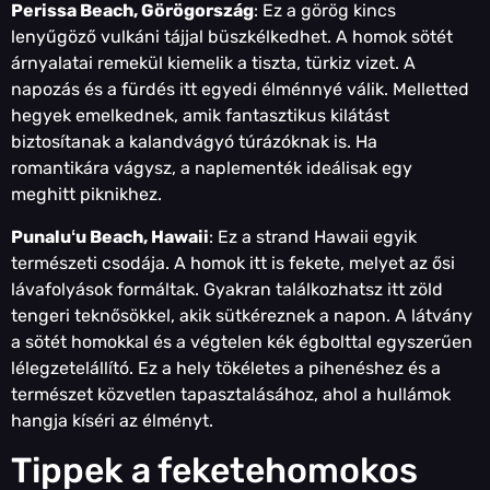
Perissa Beach, Görögország
: Ez a görög kincs
lenyűgöző vulkáni tájjal büszkélkedhet. A homok sötét
árnyalatai remekül kiemelik a tiszta, türkiz vizet. A
napozás és a fürdés itt egyedi élménnyé válik. Melletted
hegyek emelkednek, amik fantasztikus kilátást
biztosítanak a kalandvágyó túrázóknak is. Ha
romantikára vágysz, a naplementék ideálisak egy
meghitt piknikhez.
Punaluʻu Beach, Hawaii
: Ez a strand Hawaii egyik
természeti csodája. A homok itt is fekete, melyet az ősi
lávafolyások formáltak. Gyakran találkozhatsz itt zöld
tengeri teknősökkel, akik sütkéreznek a napon. A látvány
a sötét homokkal és a végtelen kék égbolttal egyszerűen
lélegzetelállító. Ez a hely tökéletes a pihenéshez és a
természet közvetlen tapasztalásához, ahol a hullámok
hangja kíséri az élményt.
Tippek a feketehomokos