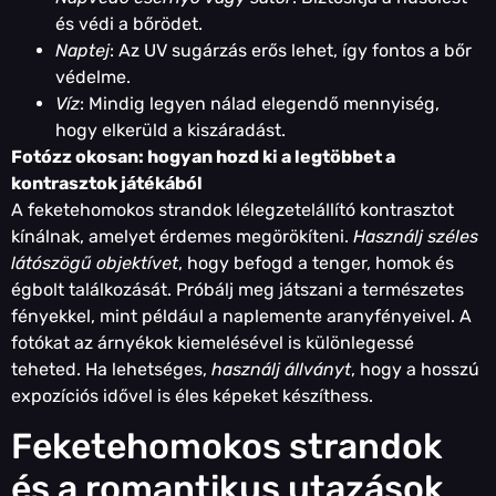
és védi a bőrödet.
Naptej
: Az UV sugárzás erős lehet, így fontos a bőr
védelme.
Víz
: Mindig legyen nálad elegendő mennyiség,
hogy elkerüld a kiszáradást.
Fotózz okosan: hogyan hozd ki a legtöbbet a
kontrasztok játékából
A feketehomokos strandok lélegzetelállító kontrasztot
kínálnak, amelyet érdemes megörökíteni.
Használj széles
látószögű objektívet
, hogy befogd a tenger, homok és
égbolt találkozását. Próbálj meg játszani a természetes
fényekkel, mint például a naplemente aranyfényeivel. A
fotókat az árnyékok kiemelésével is különlegessé
teheted. Ha lehetséges,
használj állványt
, hogy a hosszú
expozíciós idővel is éles képeket készíthess.
Feketehomokos strandok
és a romantikus utazások