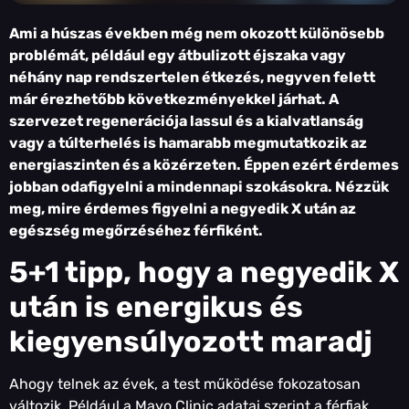
Ami a húszas években még nem okozott különösebb
problémát, például egy átbulizott éjszaka vagy
néhány nap rendszertelen étkezés, negyven felett
már érezhetőbb következményekkel járhat. A
szervezet regenerációja lassul és a kialvatlanság
vagy a túlterhelés is hamarabb megmutatkozik az
energiaszinten és a közérzeten. Éppen ezért érdemes
jobban odafigyelni a mindennapi szokásokra. Nézzük
meg, mire érdemes figyelni a negyedik X után az
egészség megőrzéséhez férfiként.
5+1 tipp, hogy a negyedik X
után is energikus és
kiegyensúlyozott maradj
Ahogy telnek az évek, a test működése fokozatosan
változik. Például a Mayo Clinic adatai szerint a férfiak