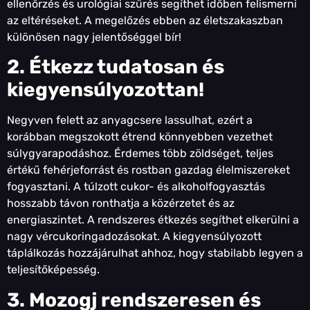
ellenőrzés és urológiai szűrés segíthet időben felismerni
az eltéréseket. A megelőzés ebben az életszakaszban
különösen nagy jelentőséggel bír!
2. Étkezz tudatosan és
kiegyensúlyozottan!
Negyven felett az anyagcsere lassulhat, ezért a
korábban megszokott étrend könnyebben vezethet
súlygyarapodáshoz. Érdemes több zöldséget, teljes
értékű fehérjeforrást és rostban gazdag élelmiszereket
fogyasztani. A túlzott cukor- és alkoholfogyasztás
hosszabb távon ronthatja a közérzetet és az
energiaszintet. A rendszeres étkezés segíthet elkerülni a
nagy vércukoringadozásokat. A kiegyensúlyozott
táplálkozás hozzájárulhat ahhoz, hogy stabilabb legyen a
teljesítőképesség.
3. Mozogj rendszeresen és