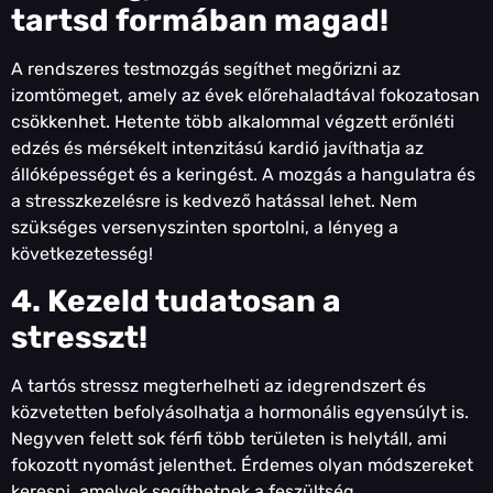
tartsd formában magad!
A rendszeres testmozgás segíthet megőrizni az
izomtömeget, amely az évek előrehaladtával fokozatosan
csökkenhet. Hetente több alkalommal végzett erőnléti
edzés és mérsékelt intenzitású kardió javíthatja az
állóképességet és a keringést. A mozgás a hangulatra és
a stresszkezelésre is kedvező hatással lehet. Nem
szükséges versenyszinten sportolni, a lényeg a
következetesség!
4. Kezeld tudatosan a
stresszt!
A tartós stressz megterhelheti az idegrendszert és
közvetetten befolyásolhatja a hormonális egyensúlyt is.
Negyven felett sok férfi több területen is helytáll, ami
fokozott nyomást jelenthet. Érdemes olyan módszereket
keresni, amelyek segíthetnek a feszültség