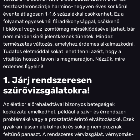
tesztoszteronszintje harminc-negyven éves kor körül
évente átlagosan 1-1,6 százalékkal csökkenhet. Ez a
folyamat egyeseknél fáradékonysággal, csökkenő
libidóval vagy az izomtömeg mérséklődésével járhat, bár
nem mindenkinél jelentkeznek tünetek. Mindez
természetes változás, amelyhez érdemes alkalmazkodni.
Tudatos életmóddal sokat lehet tenni azért, hogy a
vitalitás hosszú távon is megmaradjon. Nézzük, mire
érdemes figyelni!
1. Járj rendszeresen
szűrővizsgálatokra!
Az életkor előrehaladtával bizonyos betegségek
kockázata emelkedhet, például a szív- és érrendszeri
problémáké vagy a prosztatát érintő elváltozásoké. Ezek
gyakran lassan alakulnak ki és sokáig nem okoznak
feltűnő panaszt. A rendszeres vérvizsgálat, vérnyomás-