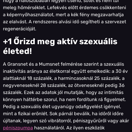
hogy a hálószobában legyen csend, sötét és nem túl
meleg hőmérséklet. Lefekvés előtt érdemes csökkenteni
a képernyőhasználatot, mert a kék fény megzavarhatja
az elalvást. A rendszeres alvási idő segítheti a szervezet
regenerációját.
+1 Őrizd meg aktív szexuális
életed!
A Gransnet és a Mumsnet felmérése szerint a szexuális
inaktivitás aránya az életkorral együtt emelkedik: a 30 év
alattiaknál 18 százalék, a harmincasoknál 25 százalék, a
negyveneseknél 28 százalék, az ötveneseknél pedig 36
százalék. Ezek az adatok jól mutatják, hogy az intimitás
könnyen háttérbe szorul, ha nem fordítunk rá figyelmet.
Pedig a szexuális élet ugyanúgy odafigyelést igényel,
mint a fizikai erőnlét. Sok párnál beválik, ha időről időre
újítanak, legyen szó vibrátorról, péniszgyűrűről vagy akár
péniszpumpa
használatáról. Az ilyen eszközök