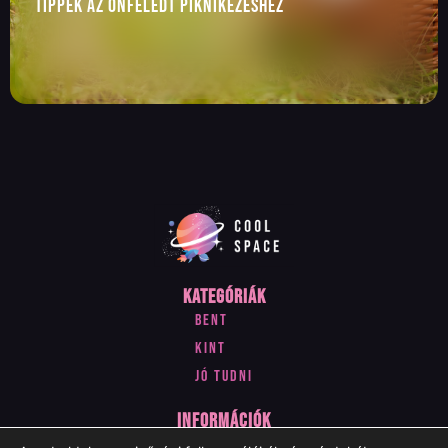
Tippek az önfeledt piknikezéshez
Kategóriák
Bent
Kint
Jó tudni
Információk
Impresszum